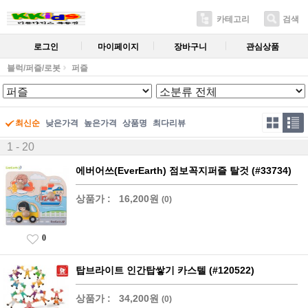
카테고리
검색
로그인
마이페이지
장바구니
관심상품
블럭/퍼즐/로봇
퍼즐
최신순
낮은가격
높은가격
상품명
최다리뷰
1 - 20
에버어쓰(EverEarth) 점보꼭지퍼즐 탈것 (#33734)
상품가 :
16,200원
(0)
0
탑브라이트 인간탑쌓기 카스텔 (#120522)
상품가 :
34,200원
(0)