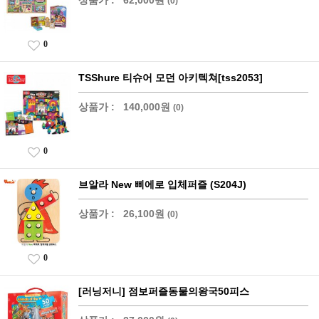
(0)
0
TSShure 티슈어 모던 아키텍쳐[tss2053]
상품가 :
140,000원
(0)
0
브알라 New 삐에로 입체퍼즐 (S204J)
상품가 :
26,100원
(0)
0
[러닝저니] 점보퍼즐동물의왕국50피스