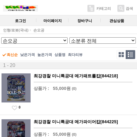
카테고리
검색
로그인
마이페이지
장바구니
관심상품
인형/로봇(국내)
손오공
최신순
낮은가격
높은가격
상품명
최다리뷰
1 - 20
최강경찰 미니특공대 메가패트롤캅[844218]
상품가 :
55,000원
(0)
0
최강경찰 미니특공대 메가파이어캅[844225]
상품가 :
55,000원
(0)